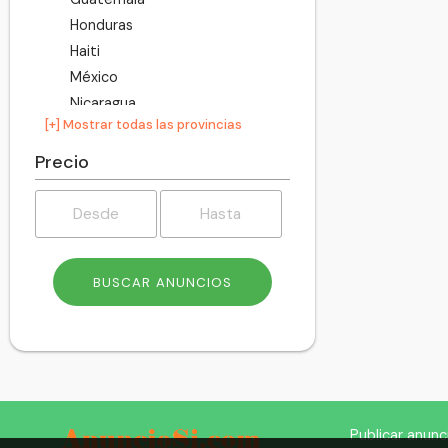
Honduras
Haiti
México
Nicaragua
[+] Mostrar todas las provincias
Panamá
Perú
Precio
Puerto Rico
Paraguay
El Salvador
United States America
Uruguay
Venezuela
Publicar anunc