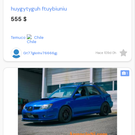
huygytyguh ftuybiuniu
555 $
Temuco
Chile
Gt77gknhv76666gj
Hace 109d 0h
1