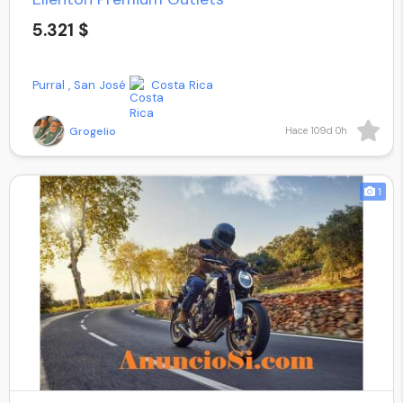
5.321 $
Purral , San José
Costa Rica
Grogelio
Hace 109d 0h
1