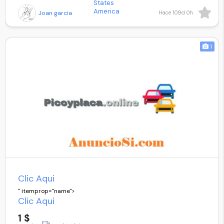
Joan garcia
Hace 109d 0h
Clic Aqui
">
1
Clic Aqui
" itemprop="name">
Clic Aqui
1 $