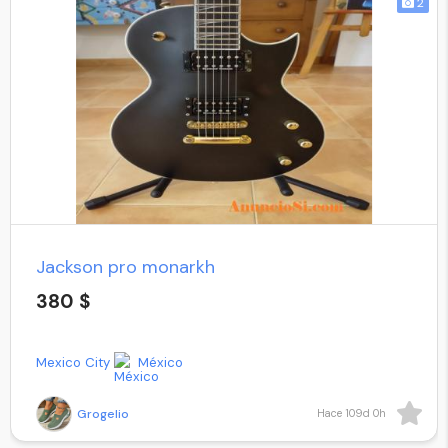
2
Jackson pro monarkh
380 $
Mexico City
México
Grogelio
Hace 109d 0h