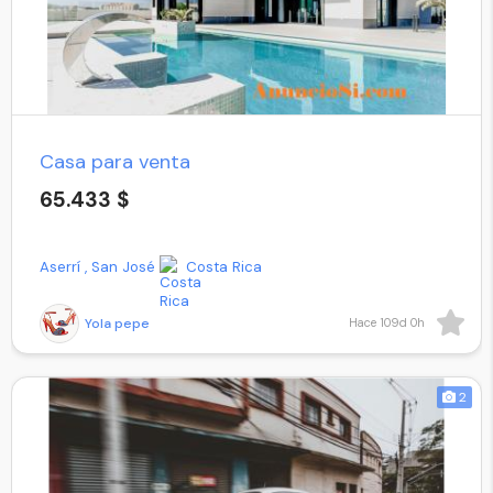
Casa para venta
65.433 $
Aserrí , San José
Costa Rica
Yola pepe
Hace 109d 0h
2