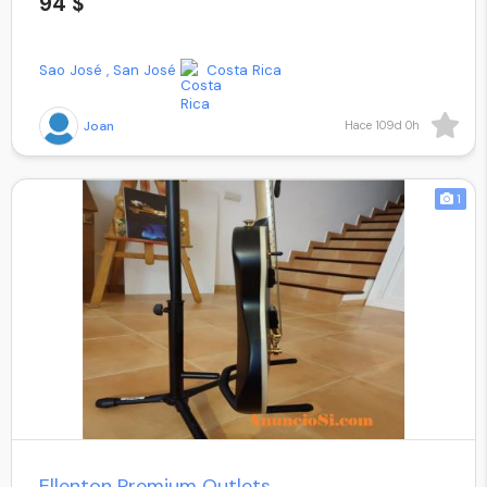
94 $
Sao José , San José
Costa Rica
Joan
Hace 109d 0h
1
Ellenton Premium Outlets