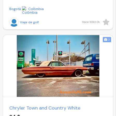
Bogotá
Colômbia
Viaje de golf
Hace 109d 0h
3
Chryler Town and Country White