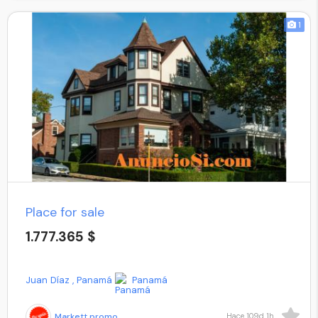
1
Place for sale
1.777.365 $
Juan Díaz , Panamá
Panamá
Markett promo
Hace 109d 1h