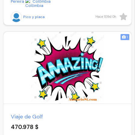
Pereira
Colômbia
Pico y placa
Hace 109d 0h
1
Viaje de Golf
470.978 $