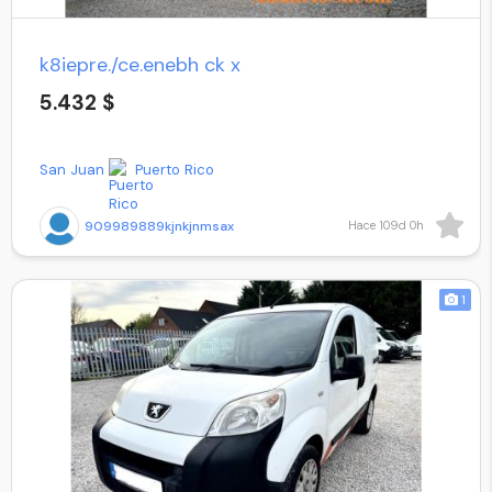
k8iepre./ce.enebh ck x
5.432 $
San Juan
Puerto Rico
909989889kjnkjnmsax
Hace 109d 0h
1