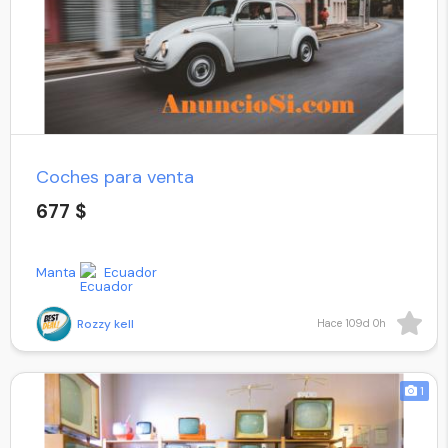
Coches para venta
677 $
Manta
Ecuador
Rozzy kell
Hace 109d 0h
1