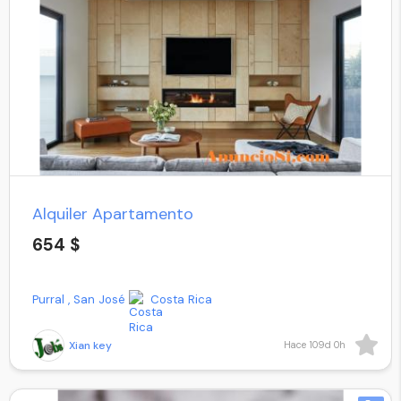
Alquiler Apartamento
654 $
Purral , San José
Costa Rica
Xian key
Hace 109d 0h