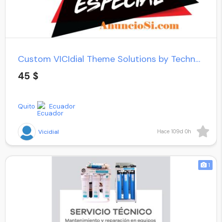
Custom VICIdial Theme Solutions by Technology!
45 $
Quito
Ecuador
Vicidial
Hace 109d 0h
1