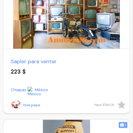
Sapler para venter
223 $
Chiapas
México
Yola pepe
Hace 109d 0h
1