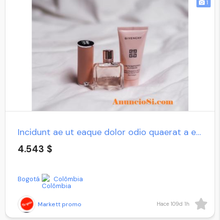
1
Incidunt ae ut eaque dolor odio quaerat a eveniet
4.543 $
Bogotá
Colômbia
Markett promo
Hace 109d 1h