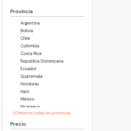
Provincia
Argentina
Bolivia
Chile
Colômbia
Costa Rica
Republica Dominicana
Ecuador
Guatemala
Honduras
Haiti
México
Nicaragua
[+] Mostrar todas las provincias
Panamá
Perú
Precio
Puerto Rico