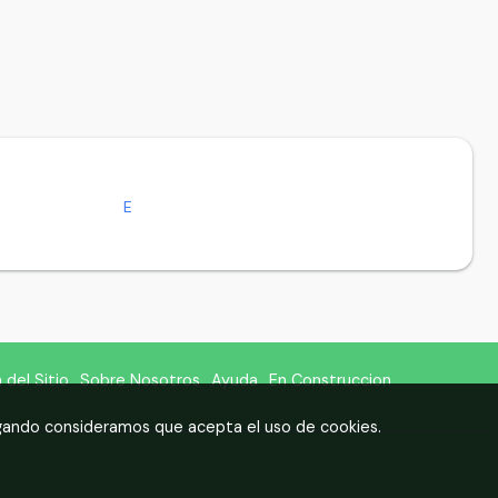
E
del Sitio
Sobre Nosotros
Ayuda
En Construccion
egando consideramos que acepta el uso de cookies.