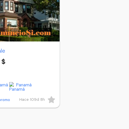
ale
 $
namá
Panamá
Hace 109d 8h
promo