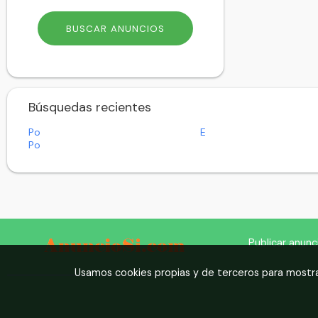
Búsquedas recientes
Po
E
Po
Publicar anunc
Usamos cookies propias y de terceros para mostra