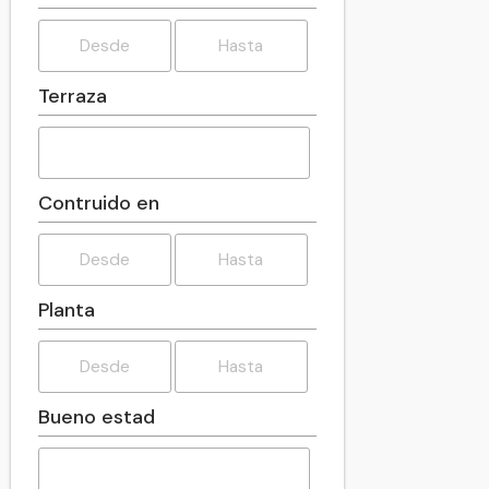
Puerto Rico
Paraguay
El Salvador
Terraza
United States America
Uruguay
Venezuela
Contruido en
Planta
Bueno estad