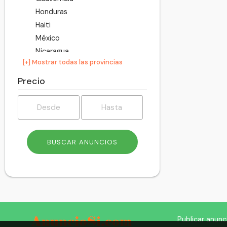
Honduras
Haiti
México
Nicaragua
[+] Mostrar todas las provincias
Panamá
Perú
Precio
Puerto Rico
Paraguay
El Salvador
United States America
Uruguay
Venezuela
Publicar anunc