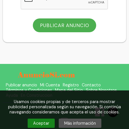
Publicar anuncio
Mi Cuenta
Registro
Contacto
Términos y Condiciones
Mapa del Sitio
Sobre Nosotros
Ayuda
En Construccion
Usamos cookies propias y de terceros para mostrar
publicidad personalizada según su navegación. Si continúa
Todos los derechos reservados.
AnuncioSi
navegando consideramos que acepta el uso de cookies.
Aceptar
Más información